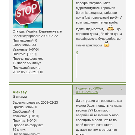
перефантазував. Міст
відремонтували і зробили
його пішоходним, забивши
при в`їзді товстелезні труби. А
всім машинам тепер треба
їздити під мостом,
до
Откуда:
Україна, Березнегувате
першого доща , бо після доща
Зарегистрирован
: 2009-02-22
на схід можна буде добратися
Приглашений:
0
Сообщений:
33
тільки трактором
Уважение:
[+0/-0]
0
Позитив:
[+1/-0]
Провел на форуме:
12 часов 55 минут
Последний визит:
2012-05-16 22:19:10
Поделиться
2009-
3
Aleksey
09-06 22:18:25
Я з вами
Да ситуация интересная а как
Зарегистрирован
: 2009-02-23
можна будет попасть на схид
Приглашений:
0
весной ??? Если мост
Сообщений:
4
аварийный то можно былоб
Уважение:
[+0/-0]
сообщить а если нет то по
Позитив:
[+0/-0]
всей вероятности ктото
Провел на форуме:
59 минут
думает не тем местом что
Последний визит:
нужно