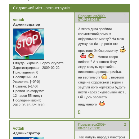
Східовський міст - реконструкція!
Поделиться
2009-
1
vottak
07-12 15:04:57
Администратор
З якого дива зробили
косметичний ремонт
східовського мосту? На мою
думку він би ще років сто
простояв би без ремонту
. Невже скоро
вибори ? А з іншого боку,
Откуда:
Україна, Березнегувате
люди кажуть що якийсь
Зарегистрирован
: 2009-02-22
високопосадовець прилітає
Приглашений:
0
Сообщений:
33
на вертольоті
, вертоліт
Уважение:
[+0/-0]
сяде на східовській стороні і
Позитив:
[+1/-0]
звідтіля його кортежом будуть
Провел на форуме:
везти через східовський міст .
12 часов 55 минут
Ой щось забагато
Последний визит:
надуманого
2012-05-16 22:19:10
0
Поделиться
2009-
2
vottak
08-27 12:32:01
Администратор
Так мабуть народ з міністром