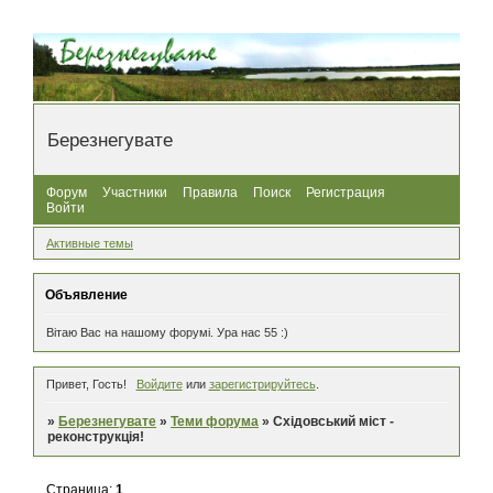
Березнегувате
Форум
Участники
Правила
Поиск
Регистрация
Войти
Активные темы
Объявление
Вітаю Вас на нашому форумі. Ура нас 55 :)
Привет, Гость!
Войдите
или
зарегистрируйтесь
.
»
Березнегувате
»
Теми форума
»
Східовський міст -
реконструкція!
Страница:
1